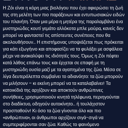
Η Ζόι είναι η κόρη μιας βιολόγου που έχει αφιερώσει τη ζωή
της στη μελέτη των πιο παράξενων και εντυπωσιακών ειδών
του πλανήτη. Όταν μια μέρα η μητέρα της παραλαμβάνει ένα
μυστηριώδες κουτί γεμάτο αλλόκοτα μπλε μούρα, κανείς δεν
μπορεί να φανταστεί τις απίστευτες συνέπειες που θα
ακολουθήσουν… Η επιστήμονας υποψιάζεται πως πρόκειται
για κάτι εξωγήινο και αποφασίζει να τα φυλάξει με ασφάλεια
μέχρι να ανακαλύψει τις ιδιότητές τους. Όμως η Ζόι πέφτει
κατά λάθος επάνω τους και έρχεται σε επαφή με τη
μυστηριώδη ουσία μαζί με τα αγαπημένα της ζώα. Μέσα σε
λίγα δευτερόλεπτα συμβαίνει το αδιανόητο: τα ζώα μπορούν
να μιλήσουν – κι εκείνη μπορεί να τα καταλαβαίνει! Τα
κατοικίδιά της αρχίζουν και αποκτούν ανθρώπινες
συνήθειες, χρησιμοποιούν κινητά τηλέφωνα, περιηγούνται
στο διαδίκτυο, οδηγούν αυτοκίνητο… ή τουλάχιστον
προσπαθούν! Κι όσο τα ζώα γίνονται όλο και πιο
«ανθρώπινα», οι άνθρωποι αρχίζουν σιγά-σιγά να
συμπεριφέρονται σαν ζώα. Καθώς το φαινόμενο