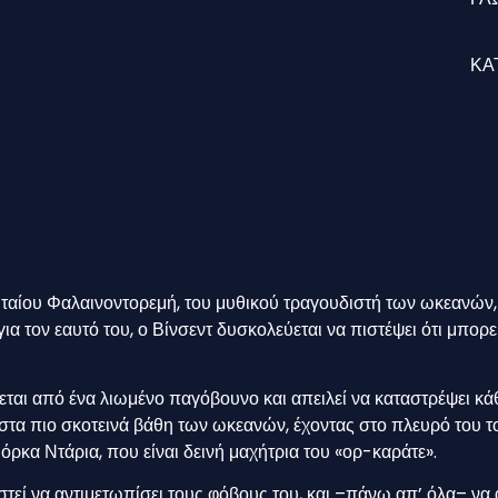
ΚΑ
λευταίου Φαλαινοντορεμή, του μυθικού τραγουδιστή των ωκεανών
α τον εαυτό του, ο Βίνσεντ δυσκολεύεται να πιστέψει ότι μπορεί
ται από ένα λιωμένο παγόβουνο και απειλεί να καταστρέψει κά
δι στα πιο σκοτεινά βάθη των ωκεανών, έχοντας στο πλευρό του 
 όρκα Ντάρια, που είναι δεινή μαχήτρια του «ορ-καράτε».
αστεί να αντιμετωπίσει τους φόβους του, και –πάνω απ’ όλα– να