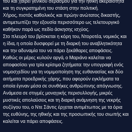
του και χαίρει γενικού σεβασμού για την ηθική ακεραιότητα
και τη συγκρατημένη του στάση στην πολιτική.
Χήρος, πιστός καθολικός και πρώην ανώτατος δικαστής,
αντιμετωπίζει την εξουσία περισσότερο ως τελετουργικό
καθήκον παρά ως πεδίο άσκησης ισχύος.
Στο πλευρό του βρίσκεται η κόρη του, Ντοροτέα, νομικός και
η ίδια, η οποία δυσφορεί με τη διαρκή του αναβλητικότητα
και την αδυναμία του να πάρει ξεκάθαρες αποφάσεις.
Καθώς οι μέρες κυλούν αργά, ο Μαριάνο καλείται να
αποφασίσει για τρία κρίσιμα ζητήματα: την υπογραφή ενός
νομοσχεδίου για τη νομιμοποίηση της ευθανασίας και δύο
αιτήματα προεδρικής χάρης, που αφορούν εγκλήματα τα
οποία έγιναν μέσα σε συνθήκες ανθρώπινης απόγνωσης.
Ανάμεσα σε στιγμές μοναχικής περισυλλογής, μικρές
μυστικές απολαύσεις και τη διαρκή ανάμνηση της νεκρής
συζύγου του, ο Ντε Σάντις έρχεται αντιμέτωπος με τα όρια
της ευθύνης, της ηθικής και της προσωπικής του σιωπής και
καλείται να πάρει αποφάσεις.